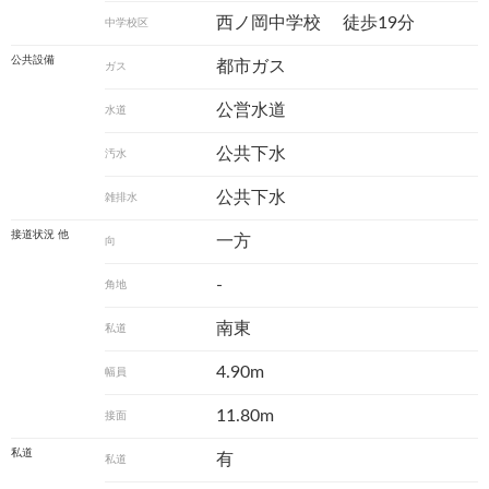
西ノ岡中学校
徒歩19分
中学校区
公共設備
都市ガス
ガス
公営水道
水道
公共下水
汚水
公共下水
雑排水
接道状況 他
一方
向
-
角地
南東
私道
4.90m
幅員
11.80m
接面
私道
有
私道