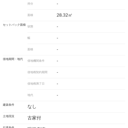
-
持分
28.32㎡
面積
セットバック面積
-
状態
-
幅
-
面積
借地期間・地代
-
借地機関条件
-
借地権契約期間
-
借地権満了日
-
地代
建築条件
なし
土地現況
古家付
引渡条件