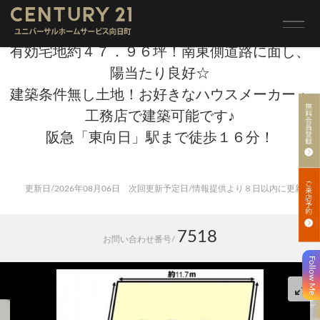
トップ
>
売買 検索一覧
>
売買 検索詳細
有効宅地約４７．９６坪！南東側道路に面し、
陽当たり良好☆
建築条件無し土地！お好きなハウスメーカー・
工務店で建築可能です♪
阪急「東向日」駅まで徒歩１６分！
更新日/2026年08月06日 次回更新予定日/情報提供より８日以内に更新
7518
お問い合わせ番号/
Follow Me