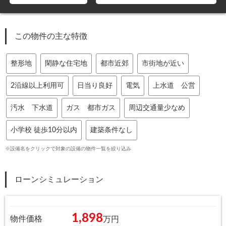
この物件の主な特徴
整形地
閑静な住宅地
都市近郊
市街地が近い
2沿線以上利用可
日当り良好
電気
上水道 公営
汚水 下水道
ガス 都市ガス
周辺交通量少なめ
小学校 徒歩10分以内
建築条件なし
※設備名をクリックで対象の設備の物件一覧を絞り込み
ローンシミュレーション
1,898
物件価格
万円