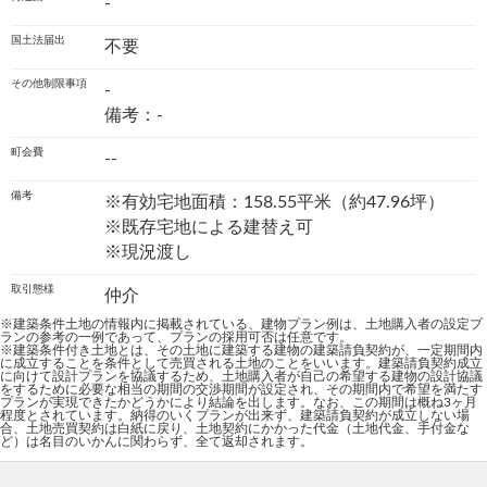
-
国土法届出
不要
その他制限事項
-
備考：-
町会費
--
備考
※有効宅地面積：158.55平米（約47.96坪）
※既存宅地による建替え可
※現況渡し
取引態様
仲介
※建築条件土地の情報内に掲載されている、建物プラン例は、土地購入者の設定プ
ランの参考の一例であって、プランの採用可否は任意です。
※建築条件付き土地とは、その土地に建築する建物の建築請負契約が、一定期間内
に成立することを条件として売買される土地のことをいいます。建築請負契約成立
に向けて設計プランを協議するため、土地購入者が自己の希望する建物の設計協議
をするために必要な相当の期間の交渉期間が設定され、その期間内で希望を満たす
プランが実現できたかどうかにより結論を出します。なお、この期間は概ね3ヶ月
程度とされています。納得のいくプランが出来ず、建築請負契約が成立しない場
合、土地売買契約は白紙に戻り、土地契約にかかった代金（土地代金、手付金な
ど）は名目のいかんに関わらず、全て返却されます。