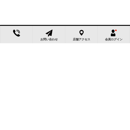
お問い合わせ
店舗アクセス
会員ログイン
この物件によく似た物件
京都府向日市寺戸町大牧
京都府向日市寺戸町乾垣
京都府向日市寺戸町大牧
内
1,780万円
1,890万円