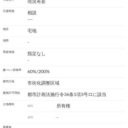
現況有姿
引渡時期
相談
---
地目
宅地
地勢
-
用途地域
指定なし
-
建ぺい/容積率
60%/200%
都市計画
市街化調整区域
建築許可理由
都市計画法施行令36条1項3号ロに該当
土地権利
所有権
権利
-
備考
再建築