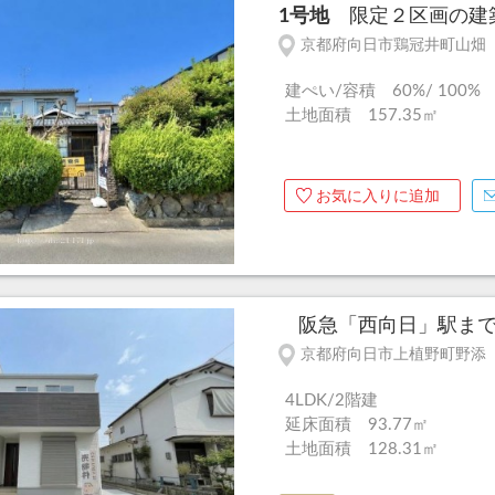
1号地
限定２区画の建築
京都府向日市鶏冠井町山畑
建ぺい/容積 60%/ 100%
土地面積 157.35㎡
お気に入りに追加
阪急「西向日」駅まで徒
京都府向日市上植野町野添
4LDK/2階建
延床面積 93.77㎡
土地面積 128.31㎡