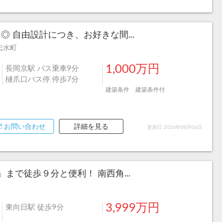
 自由設計につき、お好きな間...
志水町
1,000万円
長岡京駅 バス乗車9分
樋爪口バス停 停歩7分
建築条件 建築条件付
お問い合わせ
詳細を見る
更新日 2026年08月06日
で徒歩９分と便利！ 南西角...
3,999万円
東向日駅 徒歩9分