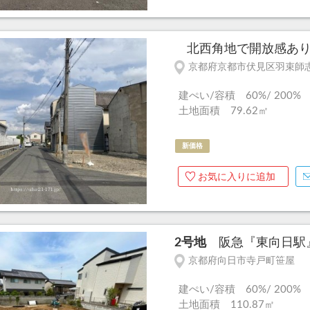
北西角地で開放感あり◎
京都府京都市伏見区羽束師
建ぺい/容積 60%/ 200%
土地面積 79.62㎡
新価格
お気に入りに追加
2号地
阪急『東向日駅』ま
京都府向日市寺戸町笹屋
建ぺい/容積 60%/ 200%
土地面積 110.87㎡