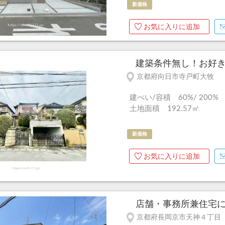
新価格
お気に入りに追加
建築条件無し！お好きな
京都府向日市寺戸町大牧
建ぺい/容積 60%/ 200%
土地面積 192.57㎡
新価格
お気に入りに追加
店舗・事務所兼住宅に最
京都府長岡京市天神４丁目