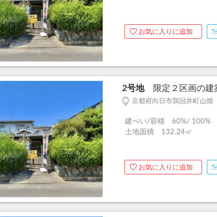
お気に入りに追加
2号地
限定２区画の建築
京都府向日市鶏冠井町山畑
建ぺい/容積 60%/ 100%
土地面積 132.24㎡
お気に入りに追加