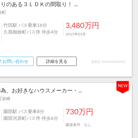
のある３ＬＤＫの間取り！ ...
旅町
3,480万円
竹田駅 バス乗車16分
久我御旅町バス停 停歩4分
2015年05月
お問い合わせ
詳細を見る
更新日 2026年08月06日
NEW
、お好きなハウスメーカー・...
町岩崎
730万円
園部駅 バス乗車8分
園部河原町バス停 停歩6分
建築条件 なし