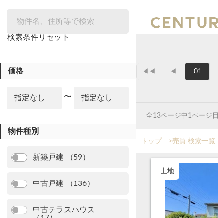
絞り込み
検索条件リセット
価格
◀◀
◀
01
〜
全13ページ中1ページ
物件種別
トップ
>
売買 検索一覧
新築戸建 （59）
土地
中古戸建 （136）
中古テラスハウス
（17）