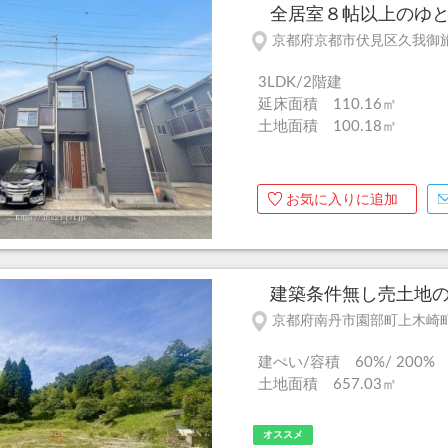
全居室８帖以上のゆとり
京都府京都市伏見区久我御
3LDK/2階建
延床面積 110.16㎡
土地面積 100.18㎡
お気に入りに追加
建築条件無し売土地の為
京都府南丹市園部町上木崎
建ぺい/容積 60%/ 200%
土地面積 657.03㎡
オススメ