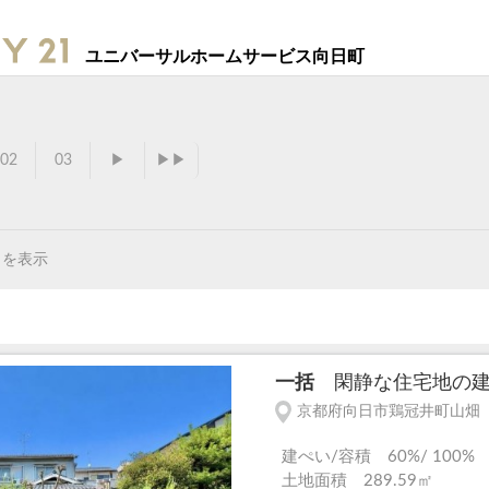
ユニバーサルホームサービス向日町
02
03
▶
▶▶
目を表示
一括
閑静な住宅地の建築
京都府向日市鶏冠井町山畑
建ぺい/容積 60%/ 100%
土地面積 289.59㎡