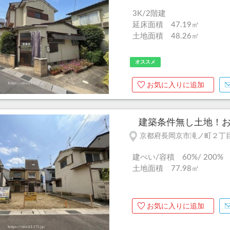
3K/2階建
延床面積 47.19㎡
土地面積 48.26㎡
オススメ
お気に入りに追加
建築条件無し土地！お好
京都府長岡京市滝ノ町２丁
建ぺい/容積 60%/ 200%
土地面積 77.98㎡
お気に入りに追加